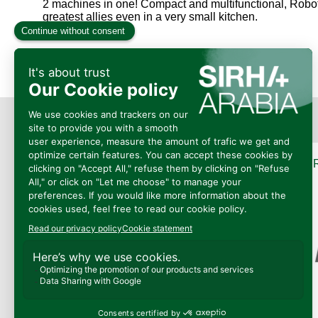
2 machines in one! Compact and multifunctional, Robot
greatest allies even in a very small kitchen.
Présenté
Par