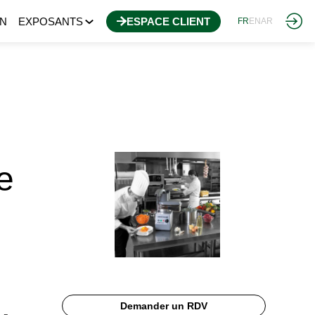
N
EXPOSANTS
ESPACE CLIENT
FR
EN
AR
e
Demander un RDV