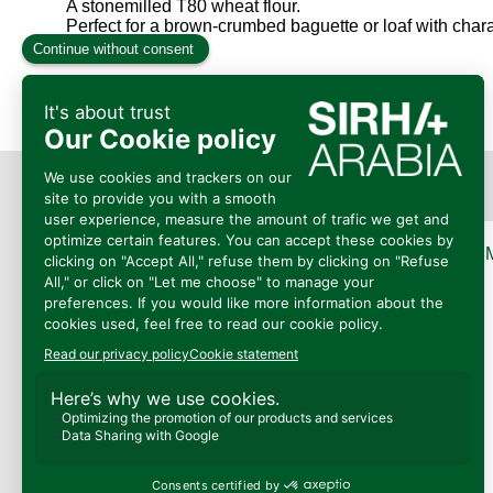
A stonemilled T80 wheat flour.
Perfect for a brown-crumbed baguette or loaf with char
Présenté
Par