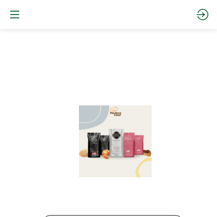
Foricher
france
-
FLOUR