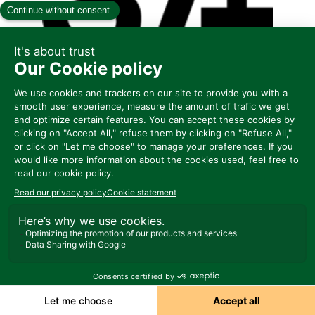
D62
MUTTI
Represented by SITAF FOOD
Demander un RDV
Envoyer un message
Partager mes informations