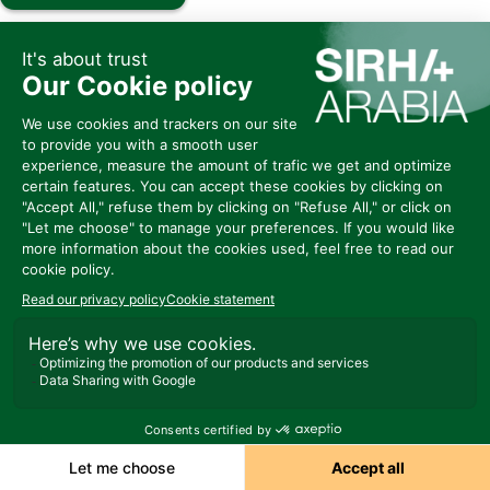
Site
Web
Demander un RDV
Send a message
Partager mes informations
Présenté
Par