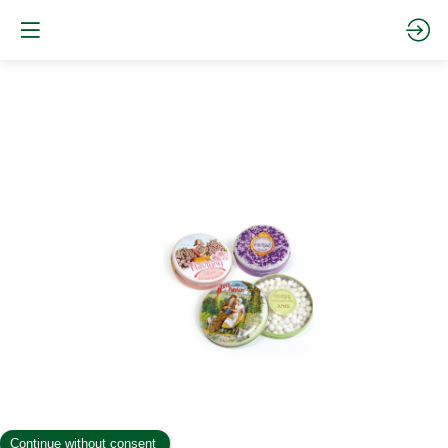
Round
tins
(Anise-
Violet-
Rose)