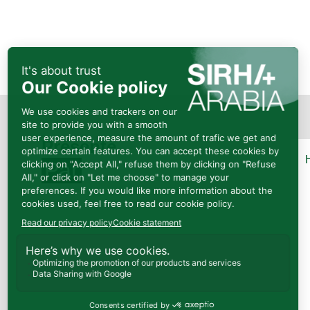
Présenté
Par